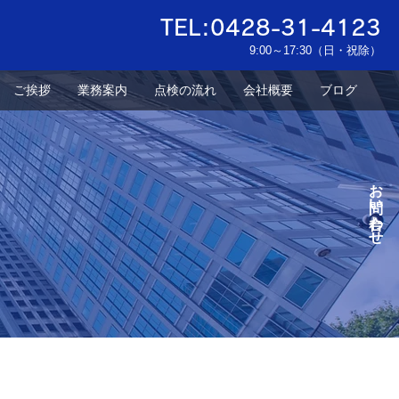
TEL:0428-31-4123
9:00～17:30（日・祝除）
ご挨拶
業務案内
点検の流れ
会社概要
ブログ
お問い合わせ