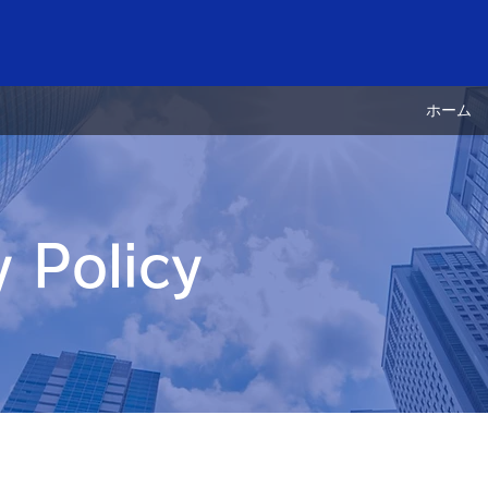
ホーム
y Policy